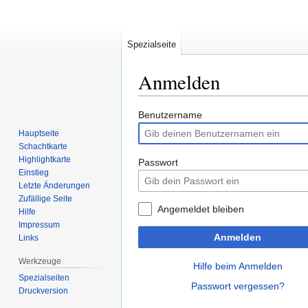
Spezialseite
Anmelden
Zur
Zur
Benutzername
Navigation
Suche
Hauptseite
springen
springen
Schachtkarte
Highlightkarte
Passwort
Einstieg
Letzte Änderungen
Zufällige Seite
Angemeldet bleiben
Hilfe
Impressum
Anmelden
Links
Werkzeuge
Hilfe beim Anmelden
Spezialseiten
Passwort vergessen?
Druckversion