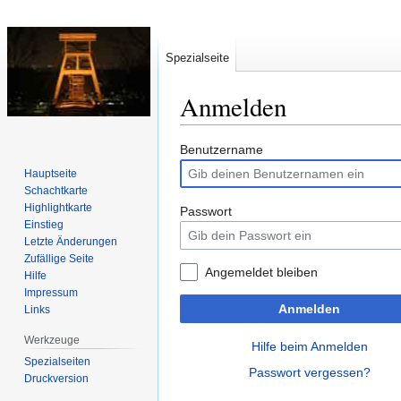
Spezialseite
Anmelden
Zur
Zur
Benutzername
Navigation
Suche
Hauptseite
springen
springen
Schachtkarte
Highlightkarte
Passwort
Einstieg
Letzte Änderungen
Zufällige Seite
Angemeldet bleiben
Hilfe
Impressum
Anmelden
Links
Werkzeuge
Hilfe beim Anmelden
Spezialseiten
Passwort vergessen?
Druckversion