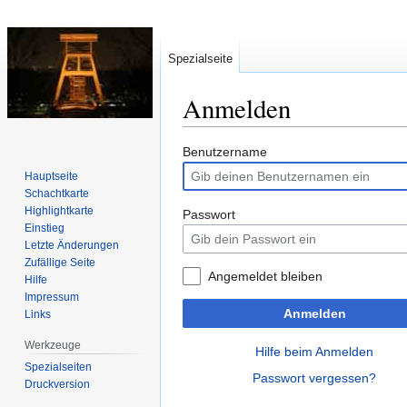
Spezialseite
Anmelden
Zur
Zur
Benutzername
Navigation
Suche
Hauptseite
springen
springen
Schachtkarte
Highlightkarte
Passwort
Einstieg
Letzte Änderungen
Zufällige Seite
Angemeldet bleiben
Hilfe
Impressum
Anmelden
Links
Werkzeuge
Hilfe beim Anmelden
Spezialseiten
Passwort vergessen?
Druckversion