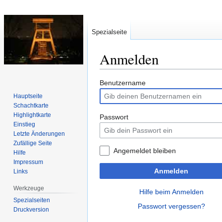
Spezialseite
Anmelden
Zur
Zur
Benutzername
Navigation
Suche
Hauptseite
springen
springen
Schachtkarte
Highlightkarte
Passwort
Einstieg
Letzte Änderungen
Zufällige Seite
Angemeldet bleiben
Hilfe
Impressum
Anmelden
Links
Werkzeuge
Hilfe beim Anmelden
Spezialseiten
Passwort vergessen?
Druckversion