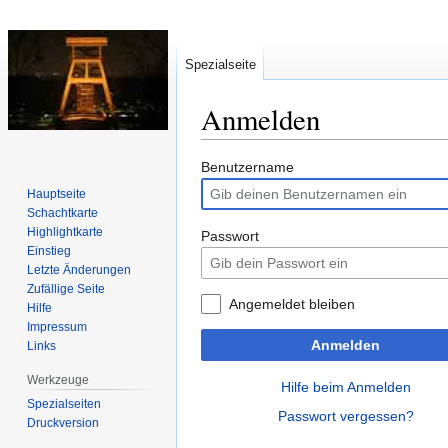
Spezialseite
Anmelden
Zur
Zur
Benutzername
Navigation
Suche
Hauptseite
springen
springen
Schachtkarte
Highlightkarte
Passwort
Einstieg
Letzte Änderungen
Zufällige Seite
Angemeldet bleiben
Hilfe
Impressum
Anmelden
Links
Werkzeuge
Hilfe beim Anmelden
Spezialseiten
Passwort vergessen?
Druckversion