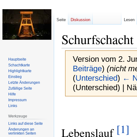
Seite
Diskussion
Lesen
Schurfschacht
Version vom 2. Ju
Hauptseite
Schachtkarte
Beiträge
)
(nicht m
Highlightkarte
(
Unterschied
)
← N
Einstieg
Letzte Änderungen
(Unterschied) | N
Zufällige Seite
Hilfe
Impressum
Zur
Zur
Links
Navigation
Suche
Werkzeuge
springen
springen
Links auf diese Seite
[1]
Lebenslauf
Änderungen an
verlinkten Seiten