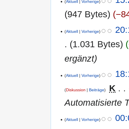
Aktuell
Vorherige
April
2013
947 Bytes
−8
6.
20:
Aktuell
Vorherige
Juni
2012
1.031 Bytes
ergänzt
11.
18:
Aktuell
Vorherige
Mai
2012
‎
K
Diskussion
Beiträge
Automatisierte T
29.
00:
Aktuell
Vorherige
April
2012