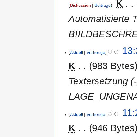
‎
K
Diskussion
Beiträge
Automatisierte T
BIILDBESCHR
7.
13:
Aktuell
Vorherige
April
2012
K
983 Bytes
Textersetzung 
LAGE_UNGENAU
1.
11:
Aktuell
Vorherige
April
2012
K
946 Bytes