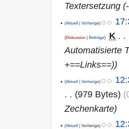
Textersetzung (-
29.
17:
Aktuell
Vorherige
März
2012
‎
K
Diskussion
Beiträge
Automatisierte 
+==Links==)
25.
12:
Aktuell
Vorherige
März
2012
979 Bytes
Zechenkarte
12:
Aktuell
Vorherige