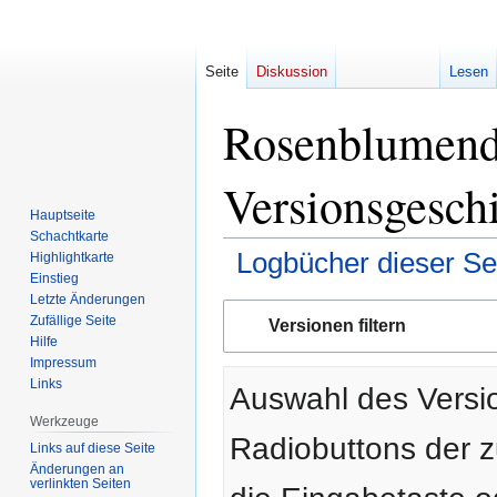
Seite
Diskussion
Lesen
Rosenblumende
Versionsgesch
Hauptseite
Schachtkarte
Logbücher dieser Se
Highlightkarte
Einstieg
Letzte Änderungen
Zur
Zur
Zufällige Seite
Versionen filtern
Navigation
Suche
Hilfe
springen
springen
Impressum
Links
Auswahl des Versio
Werkzeuge
Radiobuttons der 
Links auf diese Seite
Änderungen an
verlinkten Seiten