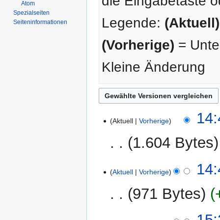
die Eingabetaste o
Atom
Spezialseiten
Legende:
(Aktuell)
Seiten­­informationen
(Vorherige)
= Unter
Kleine Änderung
19.
14:
Aktuell
Vorherige
Juni
2026
1.604 Bytes
29.
14:
Aktuell
Vorherige
Dezember
2016
971 Bytes
8.
15: