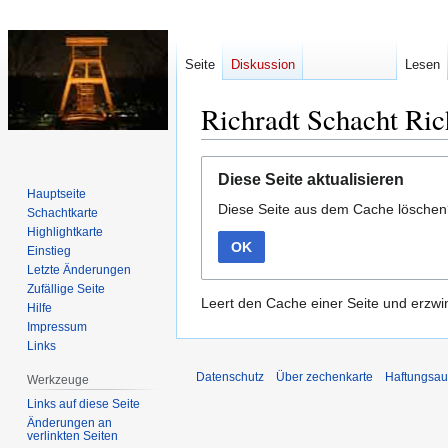
Seite
Diskussion
Lesen
Richradt Schacht Ric
Zur
Zur
Diese Seite aktualisieren
Navigation
Suche
Hauptseite
Diese Seite aus dem Cache lösche
springen
springen
Schachtkarte
Highlightkarte
OK
Einstieg
Letzte Änderungen
Zufällige Seite
Leert den Cache einer Seite und erzwin
Hilfe
Impressum
Links
Datenschutz
Über zechenkarte
Haftungsau
Werkzeuge
Links auf diese Seite
Änderungen an
verlinkten Seiten