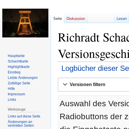
Seite
Diskussion
Lesen
Richradt Schac
Versionsgesch
Hauptseite
Schachtkarte
Logbücher dieser Se
Highlightkarte
Einstieg
Letzte Änderungen
Zur
Zur
Zufällige Seite
Versionen filtern
Navigation
Suche
Hilfe
springen
springen
Impressum
Links
Auswahl des Versio
Werkzeuge
Radiobuttons der 
Links auf diese Seite
Änderungen an
verlinkten Seiten