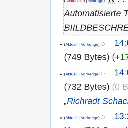
Diskussion
Beiträge
Automatisierte T
BIILDBESCHR
7.
14:
Aktuell
Vorherige
April
2012
749 Bytes
+1
14:
Aktuell
Vorherige
732 Bytes
0 B
„
Richradt Schac
13:
Aktuell
Vorherige