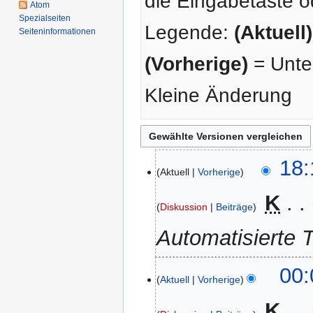
die Eingabetaste o
Atom
Spezialseiten
Legende:
(Aktuell)
Seiten­­informationen
(Vorherige)
= Unter
Kleine Änderung
11.
18:
Aktuell
Vorherige
Mai
2012
‎
K
Diskussion
Beiträge
Automatisierte T
29.
00:
Aktuell
Vorherige
April
2012
‎
K