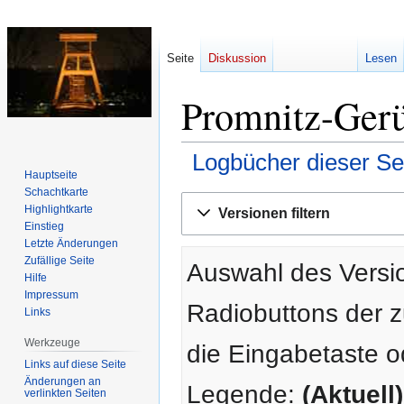
Seite
Diskussion
Lesen
Promnitz-Gerü
Logbücher dieser Se
Hauptseite
Schachtkarte
Zur
Zur
Highlightkarte
Versionen filtern
Navigation
Suche
Einstieg
springen
springen
Letzte Änderungen
Zufällige Seite
Auswahl des Versio
Hilfe
Impressum
Radiobuttons der 
Links
Werkzeuge
die Eingabetaste o
Links auf diese Seite
Änderungen an
Legende:
(Aktuell)
verlinkten Seiten