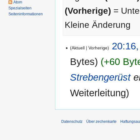
Atom
Spezialseiten
(Vorherige)
= Unter
Seiten­­informationen
Kleine Änderung
7.
20:16,
Aktuell
Vorherige
August
2025
Bytes
+60 Byt
Strebengerüst
er
Weiterleitung
Datenschutz
Über zechenkarte
Haftungsau