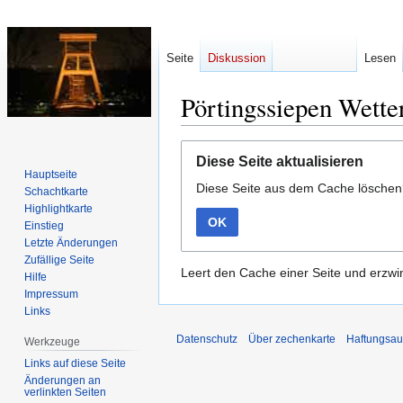
Seite
Diskussion
Lesen
Pörtingssiepen Wette
Zur
Zur
Diese Seite aktualisieren
Navigation
Suche
Hauptseite
Diese Seite aus dem Cache lösche
springen
springen
Schachtkarte
Highlightkarte
OK
Einstieg
Letzte Änderungen
Zufällige Seite
Leert den Cache einer Seite und erzwin
Hilfe
Impressum
Links
Datenschutz
Über zechenkarte
Haftungsau
Werkzeuge
Links auf diese Seite
Änderungen an
verlinkten Seiten