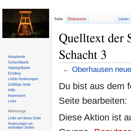
Seite
Diskussion
Lesen
Quelltext der 
Schacht 3
Hauptseite
Schachtkarte
←
Oberhausen neue
Highlightkarte
Einstieg
Letzte Änderungen
Zur
Zur
Du bist aus dem f
Zufällige Seite
Navigation
Suche
Hilfe
springen
springen
Impressum
Seite bearbeiten:
Links
Werkzeuge
Diese Aktion ist a
Links auf diese Seite
Änderungen an
verlinkten Seiten