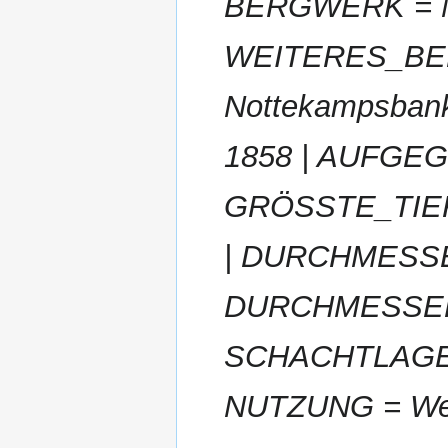
BERGWERK = N
WEITERES_BER
Nottekampsbank
1858 | AUFGEG
GRÖSSTE_TIEFE
| DURCHMESSER
DURCHMESSER_
SCHACHTLAGE 
NUTZUNG = Wet