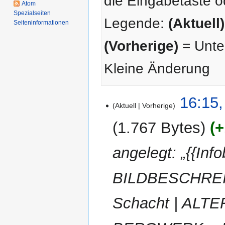
die Eingabetaste o
Atom
Spezialseiten
Legende:
(Aktuell)
Seiten­­informationen
(Vorherige)
= Unter
Kleine Änderung
5.
16:15,
Aktuell
Vorherige
Februar
2026
1.767 Bytes
+
angelegt: „{{Inf
BILDBESCHREI
Schacht | ALT