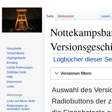
Seite
Diskussion
Lesen
Nottekampsba
Versionsgesch
Hauptseite
Schachtkarte
Logbücher dieser Se
Highlightkarte
Einstieg
Letzte Änderungen
Zur
Zur
Zufällige Seite
Versionen filtern
Navigation
Suche
Hilfe
springen
springen
Impressum
Links
Auswahl des Versio
Werkzeuge
Radiobuttons der 
Links auf diese Seite
Änderungen an
verlinkten Seiten