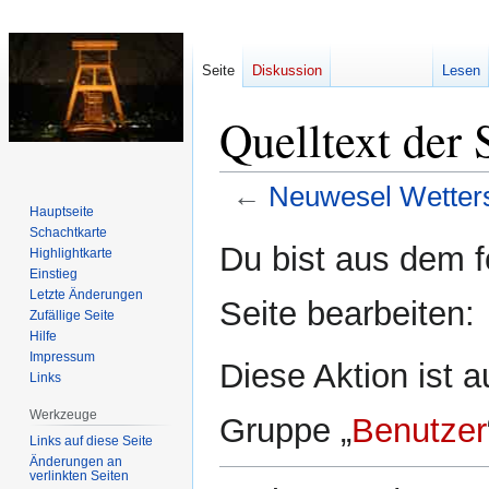
Seite
Diskussion
Lesen
Quelltext der
←
Neuwesel Wetter
Hauptseite
Schachtkarte
Zur
Zur
Du bist aus dem f
Highlightkarte
Navigation
Suche
Einstieg
springen
springen
Letzte Änderungen
Seite bearbeiten:
Zufällige Seite
Hilfe
Impressum
Diese Aktion ist a
Links
Werkzeuge
Gruppe „
Benutzer
Links auf diese Seite
Änderungen an
verlinkten Seiten