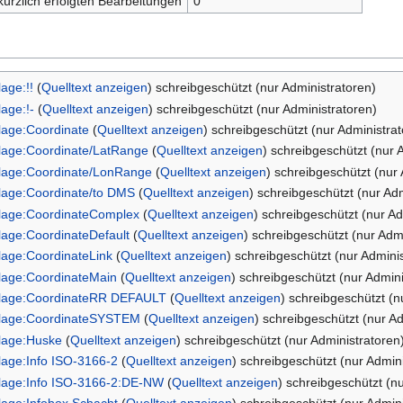
kürzlich erfolgten Bearbeitungen
0
lage:!!
(
Quelltext anzeigen
) schreibgeschützt (nur Administratoren)
lage:!-
(
Quelltext anzeigen
) schreibgeschützt (nur Administratoren)
lage:Coordinate
(
Quelltext anzeigen
) schreibgeschützt (nur Administra
lage:Coordinate/LatRange
(
Quelltext anzeigen
) schreibgeschützt (nur 
lage:Coordinate/LonRange
(
Quelltext anzeigen
) schreibgeschützt (nur
lage:Coordinate/to DMS
(
Quelltext anzeigen
) schreibgeschützt (nur Ad
lage:CoordinateComplex
(
Quelltext anzeigen
) schreibgeschützt (nur Ad
lage:CoordinateDefault
(
Quelltext anzeigen
) schreibgeschützt (nur Adm
lage:CoordinateLink
(
Quelltext anzeigen
) schreibgeschützt (nur Admini
lage:CoordinateMain
(
Quelltext anzeigen
) schreibgeschützt (nur Admini
lage:CoordinateRR DEFAULT
(
Quelltext anzeigen
) schreibgeschützt (n
lage:CoordinateSYSTEM
(
Quelltext anzeigen
) schreibgeschützt (nur A
lage:Huske
(
Quelltext anzeigen
) schreibgeschützt (nur Administratoren
lage:Info ISO-3166-2
(
Quelltext anzeigen
) schreibgeschützt (nur Admin
lage:Info ISO-3166-2:DE-NW
(
Quelltext anzeigen
) schreibgeschützt (n