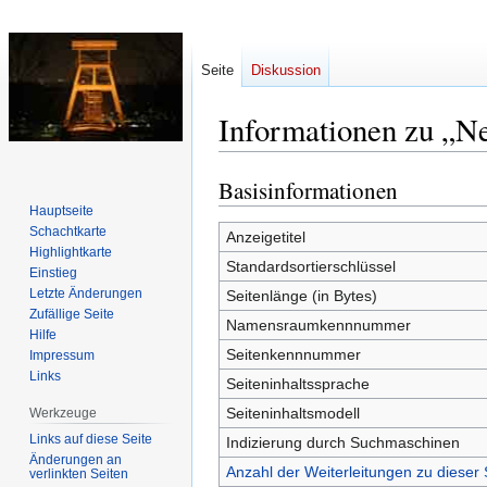
Seite
Diskussion
Informationen zu „N
Basisinformationen
Zur
Zur
Navigation
Suche
Hauptseite
Schachtkarte
springen
springen
Anzeigetitel
Highlightkarte
Standardsortierschlüssel
Einstieg
Letzte Änderungen
Seitenlänge (in Bytes)
Zufällige Seite
Namensraumkennnummer
Hilfe
Seitenkennnummer
Impressum
Links
Seiteninhaltssprache
Seiteninhaltsmodell
Werkzeuge
Links auf diese Seite
Indizierung durch Suchmaschinen
Änderungen an
Anzahl der Weiterleitungen zu dieser 
verlinkten Seiten