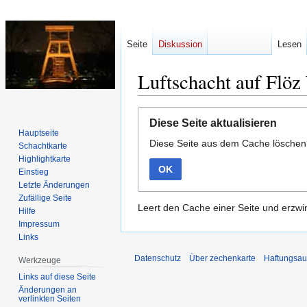
Seite
Diskussion
Lesen
Luftschacht auf Flö
Zur
Zur
Diese Seite aktualisieren
Navigation
Suche
Hauptseite
Diese Seite aus dem Cache lösche
springen
springen
Schachtkarte
Highlightkarte
OK
Einstieg
Letzte Änderungen
Zufällige Seite
Leert den Cache einer Seite und erzwin
Hilfe
Impressum
Links
Datenschutz
Über zechenkarte
Haftungsau
Werkzeuge
Links auf diese Seite
Änderungen an
verlinkten Seiten