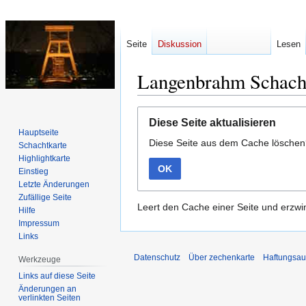
Seite
Diskussion
Lesen
Langenbrahm Schach
Zur
Zur
Diese Seite aktualisieren
Navigation
Suche
Hauptseite
Diese Seite aus dem Cache lösche
springen
springen
Schachtkarte
Highlightkarte
OK
Einstieg
Letzte Änderungen
Zufällige Seite
Leert den Cache einer Seite und erzwin
Hilfe
Impressum
Links
Datenschutz
Über zechenkarte
Haftungsau
Werkzeuge
Links auf diese Seite
Änderungen an
verlinkten Seiten