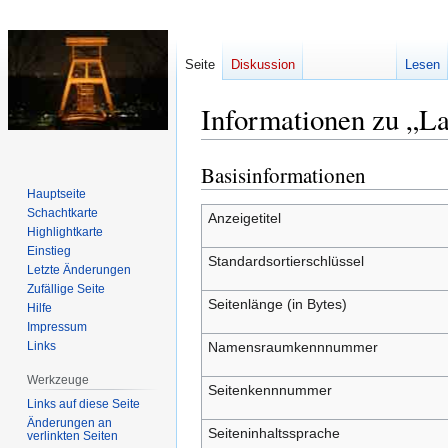
Seite
Diskussion
Lesen
Informationen zu „L
Basisinformationen
Zur
Zur
Navigation
Suche
Hauptseite
Schachtkarte
springen
springen
Anzeigetitel
Highlightkarte
Einstieg
Standardsortierschlüssel
Letzte Änderungen
Zufällige Seite
Seitenlänge (in Bytes)
Hilfe
Impressum
Links
Namensraumkennnummer
Werkzeuge
Seitenkennnummer
Links auf diese Seite
Änderungen an
Seiteninhaltssprache
verlinkten Seiten