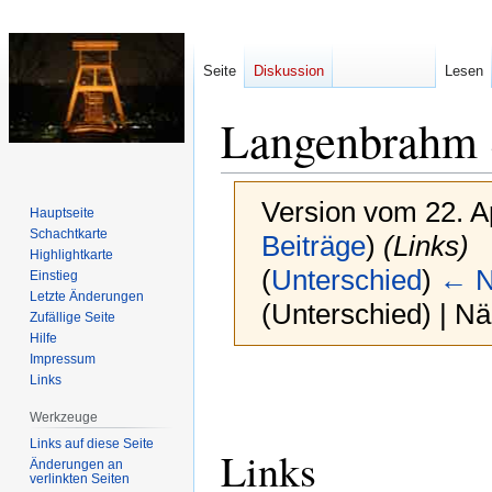
Seite
Diskussion
Lesen
Langenbrahm 
Version vom 22. A
Hauptseite
Schachtkarte
Beiträge
)
(Links)
Highlightkarte
(
Unterschied
)
← N
Einstieg
Letzte Änderungen
(Unterschied) | N
Zufällige Seite
Hilfe
Impressum
Zur
Zur
Links
Navigation
Suche
Werkzeuge
springen
springen
Links auf diese Seite
Links
Änderungen an
verlinkten Seiten