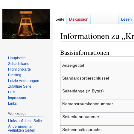
Seite
Diskussion
Lesen
Informationen zu „K
Basisinformationen
Zur
Zur
Navigation
Suche
Hauptseite
Schachtkarte
springen
springen
Anzeigetitel
Highlightkarte
Einstieg
Standardsortierschlüssel
Letzte Änderungen
Zufällige Seite
Seitenlänge (in Bytes)
Hilfe
Impressum
Links
Namensraumkennnummer
Werkzeuge
Seitenkennnummer
Links auf diese Seite
Änderungen an
Seiteninhaltssprache
verlinkten Seiten