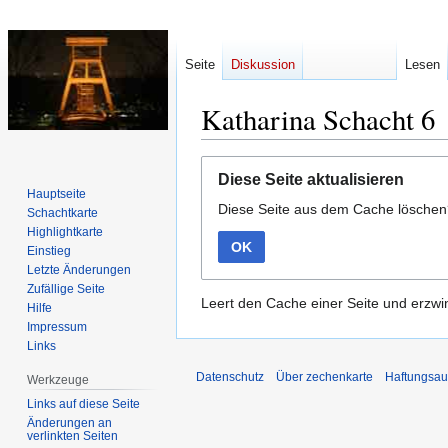
Seite
Diskussion
Lesen
Katharina Schacht 6
Zur
Zur
Diese Seite aktualisieren
Navigation
Suche
Hauptseite
Diese Seite aus dem Cache lösche
springen
springen
Schachtkarte
Highlightkarte
OK
Einstieg
Letzte Änderungen
Zufällige Seite
Leert den Cache einer Seite und erzwin
Hilfe
Impressum
Links
Datenschutz
Über zechenkarte
Haftungsau
Werkzeuge
Links auf diese Seite
Änderungen an
verlinkten Seiten