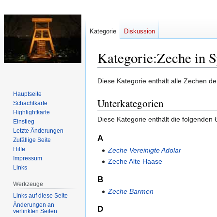
Kategorie
Diskussion
Kategorie
:
Zeche in S
Zur
Zur
Diese Kategorie enthält alle Zechen de
Navigation
Suche
Hauptseite
Unterkategorien
springen
springen
Schachtkarte
Highlightkarte
Diese Kategorie enthält die folgenden 
Einstieg
Letzte Änderungen
A
Zufällige Seite
Hilfe
Zeche Vereinigte Adolar
Impressum
Zeche Alte Haase
Links
B
Werkzeuge
Zeche Barmen
Links auf diese Seite
Änderungen an
D
verlinkten Seiten