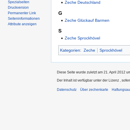
Spezialseiten
Zeche Deutschland
Druckversion
G
Permanenter Link
Seiten­­informationen
Zeche Glückauf Barmen
Attribute anzeigen
S
Zeche Sprockhövel
Kategorien
:
Zeche
Sprockhövel
Diese Seite wurde zuletzt am 21. April 2012 u
Der Inhalt ist verfügbar unter der Lizenz
, sofe
Datenschutz
Über zechenkarte
Haftungsau