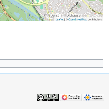
Leaflet
| ©
OpenStreetMap
contributors