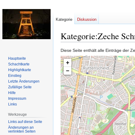
Kategorie
Diskussion
Kategorie
:
Zeche Schn
Diese Seite enthält alle Einträge der 
Zur
Zur
Hauptseite
Navigation
Suche
+
Schachtkarte
springen
springen
−
Highlightkarte
Einstieg
Letzte Änderungen
Zufällige Seite
Hilfe
Impressum
Links
Werkzeuge
Links auf diese Seite
Änderungen an
verlinkten Seiten