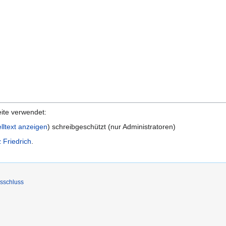
eite verwendet:
lltext anzeigen
) schreibgeschützt (nur Administratoren)
 Friedrich
.
sschluss