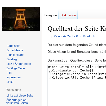
Kategorie
Diskussion
Quelltext der Seite 
←
Kategorie:Zeche Prinz Friedrich
Zur
Zur
Du bist aus dem folgenden Grund nicht 
Hauptseite
Navigation
Suche
Schachtkarte
Diese Aktion ist auf Benutzer beschrän
springen
springen
Highlightkarte
Einstieg
Du kannst den Quelltext dieser Seite b
Letzte Änderungen
Zufällige Seite
Hilfe
Impressum
Links
Werkzeuge
Links auf diese Seite
Änderungen an
verlinkten Seiten