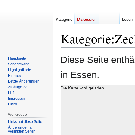
Kategorie
Diskussion
Lesen
Kategorie
:
Zec
Zur
Zur
Diese Seite enthä
Hauptseite
Navigation
Suche
Schachtkarte
springen
springen
Highlightkarte
in Essen.
Einstieg
Letzte Änderungen
Zufällige Seite
Die Karte wird geladen …
Hilfe
Impressum
Links
Werkzeuge
Links auf diese Seite
Änderungen an
verlinkten Seiten