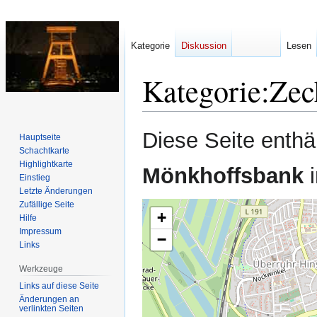
Kategorie
Diskussion
Lesen
Kategorie
:
Zec
Zur
Zur
Diese Seite enthäl
Hauptseite
Navigation
Suche
Schachtkarte
springen
springen
Highlightkarte
Mönkhoffsbank
i
Einstieg
Letzte Änderungen
Zufällige Seite
+
Hilfe
Impressum
−
Links
Werkzeuge
Links auf diese Seite
Änderungen an
verlinkten Seiten