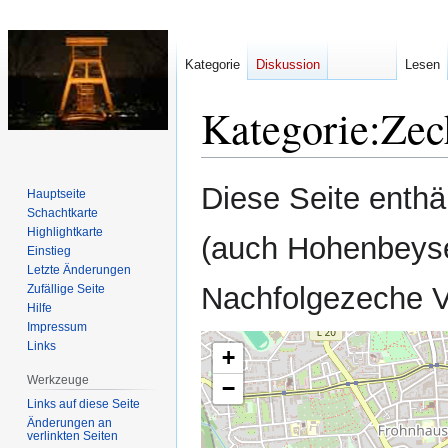
Kategorie
Diskussion
Lesen
Kategorie
:
Zec
Diese Seite enthä
Hauptseite
Zur
Zur
Schachtkarte
Navigation
Suche
Highlightkarte
(auch Hohenbeyse
springen
springen
Einstieg
Letzte Änderungen
Nachfolgezeche V
Zufällige Seite
Hilfe
Impressum
Links
+
Werkzeuge
−
Links auf diese Seite
Änderungen an
verlinkten Seiten