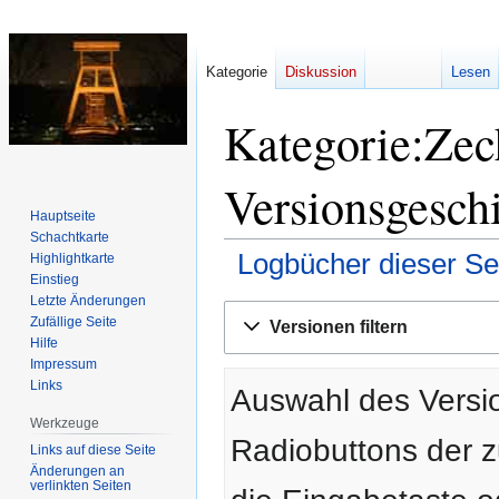
Kategorie
Diskussion
Lesen
Kategorie:Zec
Versionsgesch
Hauptseite
Schachtkarte
Logbücher dieser Se
Highlightkarte
Einstieg
Letzte Änderungen
Zur
Zur
Zufällige Seite
Versionen filtern
Navigation
Suche
Hilfe
springen
springen
Impressum
Links
Auswahl des Versio
Werkzeuge
Radiobuttons der 
Links auf diese Seite
Änderungen an
verlinkten Seiten