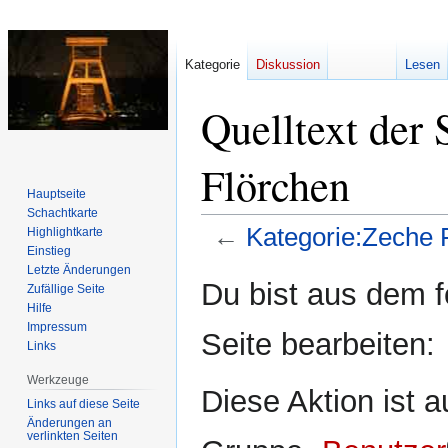
Kategorie
Diskussion
Lesen
Quelltext der 
Flörchen
Hauptseite
Schachtkarte
←
Kategorie:Zeche 
Highlightkarte
Einstieg
Letzte Änderungen
Zur
Zur
Du bist aus dem f
Zufällige Seite
Navigation
Suche
Hilfe
springen
springen
Impressum
Seite bearbeiten:
Links
Werkzeuge
Diese Aktion ist a
Links auf diese Seite
Änderungen an
verlinkten Seiten