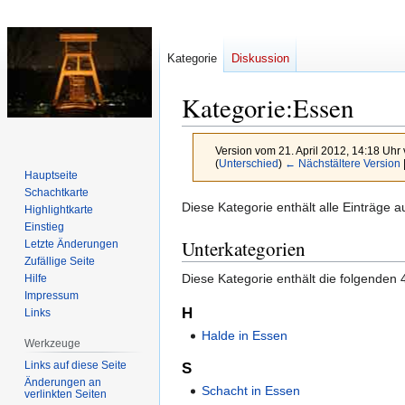
Kategorie
Diskussion
Kategorie
:
Essen
Version vom 21. April 2012, 14:18 Uhr
(
Unterschied
)
← Nächstältere Version
Hauptseite
Schachtkarte
Zur
Zur
Diese Kategorie enthält alle Einträge 
Highlightkarte
Navigation
Suche
Einstieg
Unterkategorien
Letzte Änderungen
springen
springen
Zufällige Seite
Diese Kategorie enthält die folgenden 
Hilfe
Impressum
H
Links
Halde in Essen
Werkzeuge
Links auf diese Seite
S
Änderungen an
Schacht in Essen
verlinkten Seiten