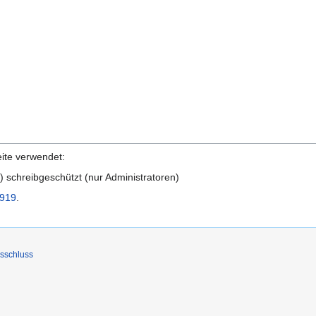
eite verwendet:
n
) schreibgeschützt (nur Administratoren)
1919
.
sschluss