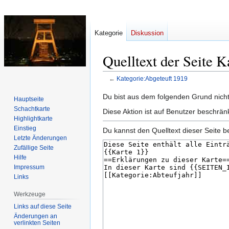
Kategorie
Diskussion
Quelltext der Seite 
←
Kategorie:Abgeteuft 1919
Zur
Zur
Du bist aus dem folgenden Grund nicht 
Hauptseite
Navigation
Suche
Schachtkarte
Diese Aktion ist auf Benutzer beschrän
springen
springen
Highlightkarte
Einstieg
Du kannst den Quelltext dieser Seite b
Letzte Änderungen
Zufällige Seite
Hilfe
Impressum
Links
Werkzeuge
Links auf diese Seite
Änderungen an
verlinkten Seiten