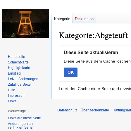
Kategorie
Diskussion
Kategorie:Abgeteuft
Zur
Zur
Diese Seite aktualisieren
Navigation
Suche
Hauptseite
Diese Seite aus dem Cache lösche
springen
springen
Schachtkarte
Highlightkarte
OK
Einstieg
Letzte Änderungen
Zufällige Seite
Leert den Cache einer Seite und erzwin
Hilfe
Impressum
Links
Datenschutz
Über zechenkarte
Haftungsau
Werkzeuge
Links auf diese Seite
Änderungen an
verlinkten Seiten