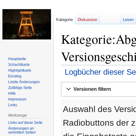
Kategorie
Diskussion
Lesen
Kategorie:Abg
Versionsgesch
Hauptseite
Schachtkarte
Logbücher dieser Se
Highlightkarte
Einstieg
Letzte Änderungen
Zur
Zur
Zufällige Seite
Versionen filtern
Navigation
Suche
Hilfe
springen
springen
Impressum
Links
Auswahl des Versio
Werkzeuge
Radiobuttons der 
Links auf diese Seite
Änderungen an
verlinkten Seiten