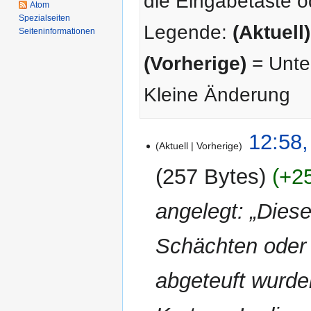
die Eingabetaste o
Atom
Spezialseiten
Legende:
(Aktuell)
Seiten­­informationen
(Vorherige)
= Unter
Kleine Änderung
29.
12:58,
Aktuell
Vorherige
Mai
2024
257 Bytes
+2
angelegt: „Diese
Schächten oder S
abgeteuft wurde