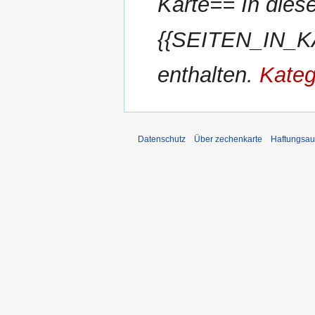
Karte== In diese
{{SEITEN_IN_KA
enthalten.
Kateg
Datenschutz
Über zechenkarte
Haftungsau