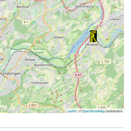
Leaflet
| ©
OpenStreetMap
contributors