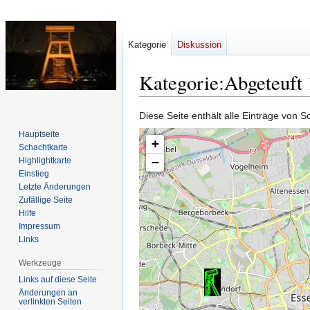
Kategorie
Diskussion
Kategorie
:
Abgeteuft
Diese Seite enthält alle Einträge von 
Zur
Zur
Hauptseite
Navigation
Suche
+
Schachtkarte
springen
springen
−
Highlightkarte
Einstieg
Letzte Änderungen
Zufällige Seite
Hilfe
Impressum
Links
Werkzeuge
Links auf diese Seite
Änderungen an
verlinkten Seiten