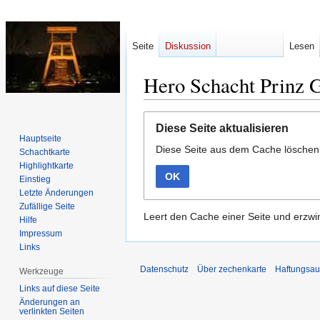
Seite
Diskussion
Lesen
Hero Schacht Prinz 
Zur
Zur
Diese Seite aktualisieren
Navigation
Suche
Hauptseite
Diese Seite aus dem Cache lösche
springen
springen
Schachtkarte
Highlightkarte
OK
Einstieg
Letzte Änderungen
Zufällige Seite
Leert den Cache einer Seite und erzwin
Hilfe
Impressum
Links
Datenschutz
Über zechenkarte
Haftungsau
Werkzeuge
Links auf diese Seite
Änderungen an
verlinkten Seiten