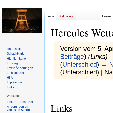
Seite
Diskussion
Lesen
Hercules Wett
Version vom 5. Ap
Hauptseite
Schachtkarte
Beiträge
)
(Links)
Highlightkarte
(
Unterschied
)
← N
Einstieg
Letzte Änderungen
(Unterschied) | N
Zufällige Seite
Hilfe
Impressum
Zur
Zur
Links
Navigation
Suche
Werkzeuge
springen
springen
Links auf diese Seite
Links
Änderungen an
verlinkten Seiten