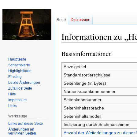
Seite
Diskussion
Informationen zu „He
Basisinformationen
Zur
Zur
Navigation
Suche
Hauptseite
Schachtkarte
springen
springen
Anzeigetitel
Highlightkarte
Standardsortierschlüssel
Einstieg
Letzte Änderungen
Seitenlänge (in Bytes)
Zufällige Seite
Namensraumkennnummer
Hilfe
Seitenkennnummer
Impressum
Links
Seiteninhaltssprache
Seiteninhaltsmodell
Werkzeuge
Links auf diese Seite
Indizierung durch Suchmaschinen
Änderungen an
Anzahl der Weiterleitungen zu dieser 
verlinkten Seiten