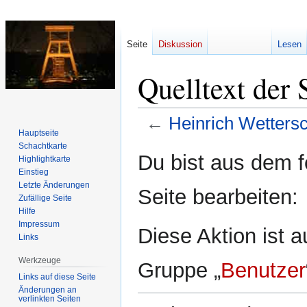
Seite
Diskussion
Lesen
Quelltext der 
←
Heinrich Wetters
Hauptseite
Schachtkarte
Zur
Zur
Du bist aus dem f
Highlightkarte
Navigation
Suche
Einstieg
springen
springen
Letzte Änderungen
Seite bearbeiten:
Zufällige Seite
Hilfe
Impressum
Diese Aktion ist a
Links
Werkzeuge
Gruppe „
Benutzer
Links auf diese Seite
Änderungen an
verlinkten Seiten