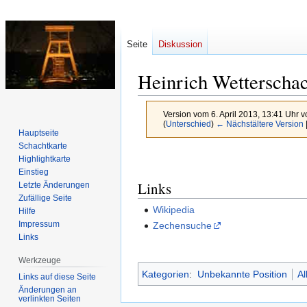
Seite
Diskussion
Heinrich Wetterschac
Version vom 6. April 2013, 13:41 Uhr 
(
Unterschied
)
← Nächstältere Version
Hauptseite
Schachtkarte
Zur
Zur
Highlightkarte
Navigation
Suche
Einstieg
Links
Letzte Änderungen
springen
springen
Zufällige Seite
Wikipedia
Hilfe
Impressum
Zechensuche
Links
Werkzeuge
Kategorien
:
Unbekannte Position
Al
Links auf diese Seite
Änderungen an
verlinkten Seiten