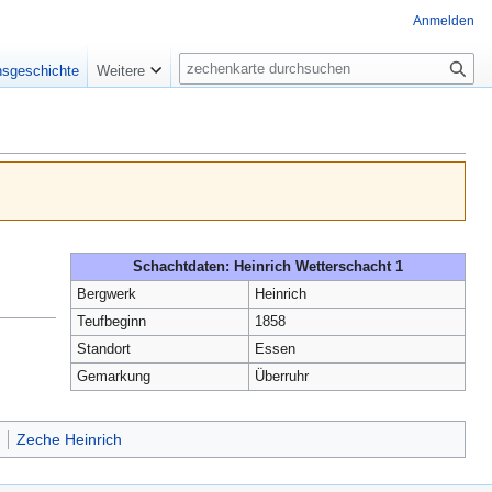
Anmelden
Suche
nsgeschichte
Weitere
Schachtdaten: Heinrich Wetterschacht 1
Bergwerk
Heinrich
Teufbeginn
1858
Standort
Essen
Gemarkung
Überruhr
Zeche Heinrich