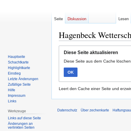
Seite
Diskussion
Lesen
Hagenbeck Wettersch
Zur
Zur
Diese Seite aktualisieren
Navigation
Suche
Hauptseite
Diese Seite aus dem Cache lösche
springen
springen
Schachtkarte
Highlightkarte
OK
Einstieg
Letzte Änderungen
Zufällige Seite
Leert den Cache einer Seite und erzwin
Hilfe
Impressum
Links
Datenschutz
Über zechenkarte
Haftungsau
Werkzeuge
Links auf diese Seite
Änderungen an
verlinkten Seiten