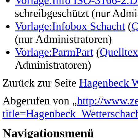
Vorlage:Info ISO-3166-2
schreibgeschützt (nur Admi
Vorlage:Infobox Schacht
(
Q
(nur Administratoren)
Vorlage:ParmPart
(
Quelltex
Administratoren)
Zurück zur Seite
Hagenbeck W
Abgerufen von „
http://www.z
title=Hagenbeck_Wetterschac
Navigationsmenü