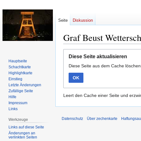
Seite
Diskussion
Graf Beust Wettersch
Zur
Zur
Diese Seite aktualisieren
Navigation
Suche
Hauptseite
Diese Seite aus dem Cache lösche
springen
springen
Schachtkarte
Highlightkarte
OK
Einstieg
Letzte Änderungen
Zufällige Seite
Leert den Cache einer Seite und erzwin
Hilfe
Impressum
Links
Datenschutz
Über zechenkarte
Haftungsau
Werkzeuge
Links auf diese Seite
Änderungen an
verlinkten Seiten