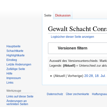
Seite
Diskussion
Gewalt Schacht Conra
Logbücher dieser Seite anzeigen
Zur
Zur
Hauptseite
Versionen filtern
Navigation
Suche
Schachtkarte
springen
springen
Highlightkarte
Einstieg
Auswahl des Versionsunterschieds: Marki
Letzte Änderungen
Legende:
(Aktuell)
= Unterschied zur akt
Zufällige Seite
Hilfe
Aktuell
Vorherige
20:28, 18. Jul.
18.
Impressum
Juli
Links
2014
Werkzeuge
Datenschutz
Über zechenkarte
Haftungsau
Links auf diese Seite
Änderungen an
verlinkten Seiten