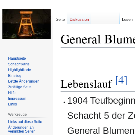
Seite
Diskussion
Lesen
General Blume
Zur
Zur
Hauptseite
Navigation
Suche
Schachtkarte
springen
springen
Highlightkarte
[4]
Einstieg
Lebenslauf
Letzte Änderungen
Zufällige Seite
Hilfe
1904 Teufbeginn
Impressum
Links
Schacht 5 der 
Werkzeuge
Links auf diese Seite
Änderungen an
General Blument
verlinkten Seiten