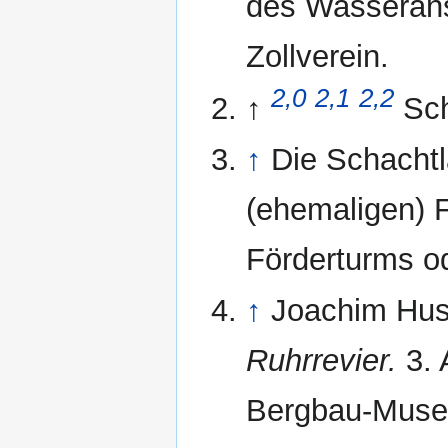
des Wasserans
Zollverein.
2,0
2,1
2,2
↑
Sc
↑
Die Schachtl
(ehemaligen) 
Förderturms o
↑
Joachim Hu
Ruhrrevier.
3. 
Bergbau-Muse