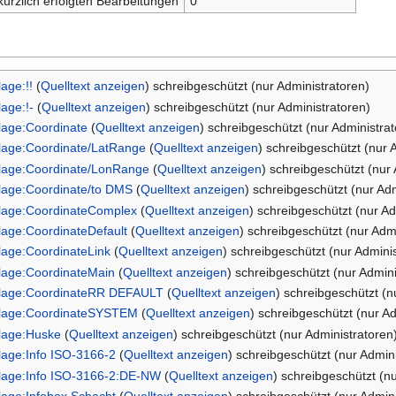
kürzlich erfolgten Bearbeitungen
0
lage:!!
(
Quelltext anzeigen
) schreibgeschützt (nur Administratoren)
lage:!-
(
Quelltext anzeigen
) schreibgeschützt (nur Administratoren)
lage:Coordinate
(
Quelltext anzeigen
) schreibgeschützt (nur Administra
lage:Coordinate/LatRange
(
Quelltext anzeigen
) schreibgeschützt (nur 
lage:Coordinate/LonRange
(
Quelltext anzeigen
) schreibgeschützt (nur
lage:Coordinate/to DMS
(
Quelltext anzeigen
) schreibgeschützt (nur Ad
lage:CoordinateComplex
(
Quelltext anzeigen
) schreibgeschützt (nur Ad
lage:CoordinateDefault
(
Quelltext anzeigen
) schreibgeschützt (nur Adm
lage:CoordinateLink
(
Quelltext anzeigen
) schreibgeschützt (nur Admini
lage:CoordinateMain
(
Quelltext anzeigen
) schreibgeschützt (nur Admini
lage:CoordinateRR DEFAULT
(
Quelltext anzeigen
) schreibgeschützt (n
lage:CoordinateSYSTEM
(
Quelltext anzeigen
) schreibgeschützt (nur A
lage:Huske
(
Quelltext anzeigen
) schreibgeschützt (nur Administratoren
lage:Info ISO-3166-2
(
Quelltext anzeigen
) schreibgeschützt (nur Admin
lage:Info ISO-3166-2:DE-NW
(
Quelltext anzeigen
) schreibgeschützt (n