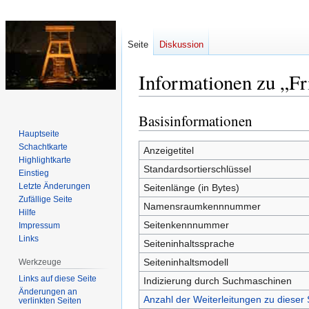
Seite
Diskussion
Informationen zu „Fr
Basisinformationen
Zur
Zur
Navigation
Suche
Hauptseite
Schachtkarte
springen
springen
Anzeigetitel
Highlightkarte
Standardsortierschlüssel
Einstieg
Letzte Änderungen
Seitenlänge (in Bytes)
Zufällige Seite
Namensraumkennnummer
Hilfe
Seitenkennnummer
Impressum
Links
Seiteninhaltssprache
Seiteninhaltsmodell
Werkzeuge
Links auf diese Seite
Indizierung durch Suchmaschinen
Änderungen an
Anzahl der Weiterleitungen zu dieser 
verlinkten Seiten