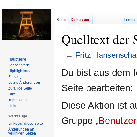
Seite
Diskussion
Lesen
Quelltext der 
←
Fritz Hansenscha
Hauptseite
Schachtkarte
Zur
Zur
Du bist aus dem f
Highlightkarte
Navigation
Suche
Einstieg
springen
springen
Letzte Änderungen
Seite bearbeiten:
Zufällige Seite
Hilfe
Impressum
Diese Aktion ist a
Links
Werkzeuge
Gruppe „
Benutzer
Links auf diese Seite
Änderungen an
verlinkten Seiten