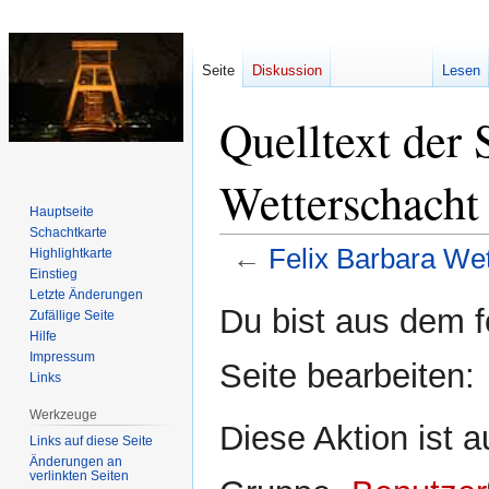
Seite
Diskussion
Lesen
Quelltext der 
Wetterschacht
Hauptseite
Schachtkarte
←
Felix Barbara We
Highlightkarte
Einstieg
Letzte Änderungen
Zur
Zur
Du bist aus dem f
Zufällige Seite
Navigation
Suche
Hilfe
springen
springen
Impressum
Seite bearbeiten:
Links
Werkzeuge
Diese Aktion ist a
Links auf diese Seite
Änderungen an
verlinkten Seiten