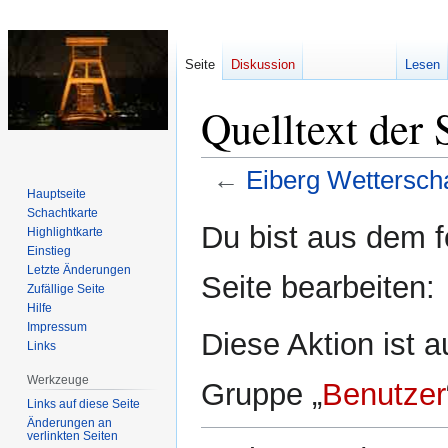
Seite
Diskussion
Lesen
Quelltext der 
←
Eiberg Wettersch
Hauptseite
Schachtkarte
Zur
Zur
Du bist aus dem f
Highlightkarte
Navigation
Suche
Einstieg
springen
springen
Letzte Änderungen
Seite bearbeiten:
Zufällige Seite
Hilfe
Impressum
Diese Aktion ist a
Links
Werkzeuge
Gruppe „
Benutzer
Links auf diese Seite
Änderungen an
verlinkten Seiten