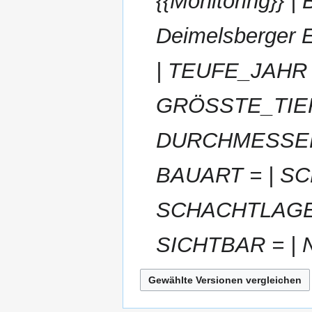
{{Monitoring}} 
Deimelsberger
| TEUFE_JAHR
GRÖSSTE_TIEFE
DURCHMESSER
BAUART = | S
SCHACHTLAGE_
SICHTBAR = 