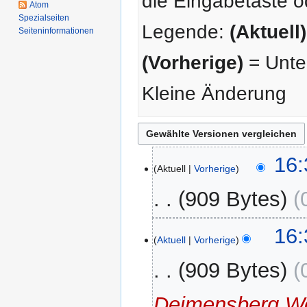
die Eingabetaste o
Atom
Spezialseiten
Legende:
(Aktuell)
Seiten­­informationen
(Vorherige)
= Unter
Kleine Änderung
19.
16:
Aktuell
Vorherige
Februar
2026
909 Bytes
16:
Aktuell
Vorherige
909 Bytes
Deimensberg We