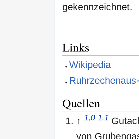
gekennzeichnet.
Links
Wikipedia
Ruhrzechenaus
Quellen
1,0
1,1
↑
Gutach
von Grubengas