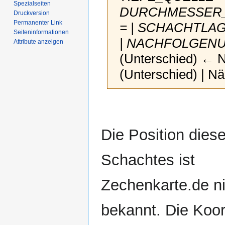
Spezialseiten
DURCHMESSER_Q
Druckversion
Permanenter Link
= | SCHACHTLAG
Seiten­­informationen
| NACHFOLGENU
Attribute anzeigen
(Unterschied) ← Nä
(Unterschied) | N
Zur
Zur
Navigation
Suche
springen
springen
Die Position dies
Schachtes ist
Zechenkarte.de n
bekannt. Die Koor