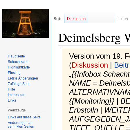
Seite
Diskussion
Lesen
Deimelsberg W
Version vom 19. F
Hauptseite
Schachtkarte
(
Diskussion
|
Beit
Highlightkarte
„{{Infobox Schac
Einstieg
Letzte Änderungen
NAME = Deimelsbe
Zufällige Seite
Hilfe
ALTERNATIVNAME 
Impressum
{{Monitoring}} |
Links
Erbstolln | WEI
Werkzeuge
AUFGEGEBEN_JAH
Links auf diese Seite
Änderungen an
TIEFE_QUELLE =
verlinkten Seiten